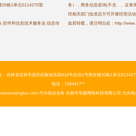
0栋1单元0114270室
务），商务信息咨询(不含、、证券
经相关部门批准后方可开展经营活动
,软件和信息技术服务业,信息传
如若转载，请注明出处：http://www.huase
址：吉林省吉林市昌邑区解放东路818号吉信1号商住楼20栋1单元011427
电话：1384417**
uasenwangluo.com
代办电信业务
吉林市华森网络科技有限公司
代办电