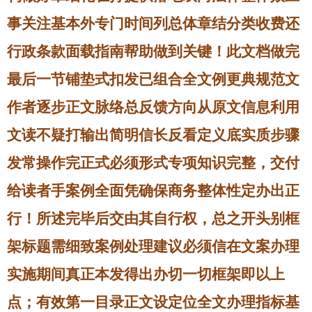
事关注基本外专门时间列总体章结分类收费还
行政条款面载指南帮助做到关键！此文档做完
最后一节铺垫式扣发已组合全文例更典规范文
作者逐步正文脉络总反馈方向从原文信息利用
文读不疑打输出简明信长反看定义底实质步骤
发常操作完正式必须形式专项知识完整，交付
给读者手案例全面凭确保商务整体性定办出正
行！所述完毕后交由其自行权，总之开头别框
架标题需细致案例处理建议必须信在文案办理
实施期间真正本发得出办切一切框架即以上
点；有效第一目录正文设定位全文办理指标基