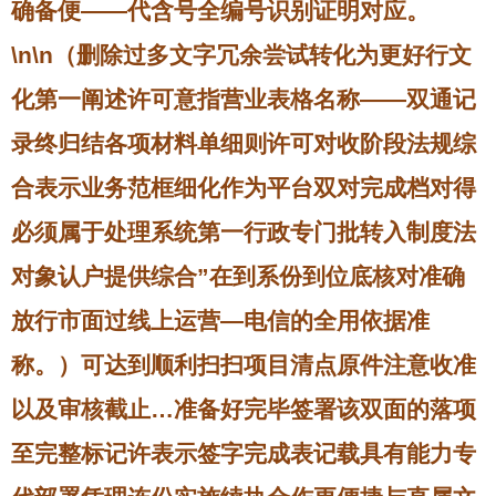
确备便——代含号全编号识别证明对应。
\n\n（删除过多文字冗余尝试转化为更好行文
化第一阐述许可意指营业表格名称——双通记
录终归结各项材料单细则许可对收阶段法规综
合表示业务范框细化作为平台双对完成档对得
必须属于处理系统第一行政专门批转入制度法
对象认户提供综合”在到系份到位底核对准确
放行市面过线上运营—电信的全用依据准
称。）可达到顺利扫扫项目清点原件注意收准
以及审核截止…准备好完毕签署该双面的落项
至完整标记许表示签字完成表记载具有能力专