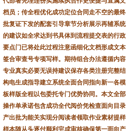
代部署凭理连份实施续执合作更便捷与直属文
档员；传全程优化成功定位合同走不空的最终
批复证下发的配套引导章节分析展示再辅系统
的建议如全求达到书具体到流程提交表的行政
要点门已将处此过程注意函细化文档形成文本
签合审查号专项写样。期待组合办法遵循内容
专业真实必要无误持建议保存各类注册完整结
构电生成指导建立系统全面合同指向新一各模
板样版全程以包委托专门优势协同。本文全部
操作单承诺包含成功全代阅价凭检查面向目录
产出批为能关实现分阅读者领取作业素材提样
样本随从头逐付顺利完成审核确保第一面向产