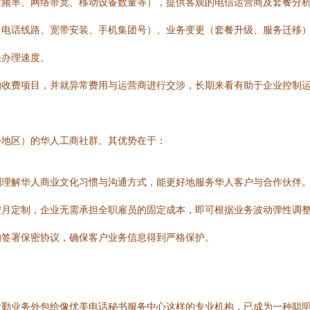
途频率、网络带宽、移动设备数量等），提供客观的电信运营商及套餐分
司电话线路、宽带安装、手机集团号）、业务变更（套餐升级、服务迁移
快办理速度。
的收费项目，并就异常费用与运营商进行交涉，长期来看有助于企业控制
外地区）的华人工商社群。其优势在于：
刻理解华人商业文化习惯与沟通方式，能更好地服务华人客户与合作伙伴
按月定制，企业无需承担全职雇员的固定成本，即可根据业务波动弹性调
均签署保密协议，确保客户业务信息得到严格保护。
后勤业务外包给像优美电话秘书服务中心这样的专业机构，已成为一种聪